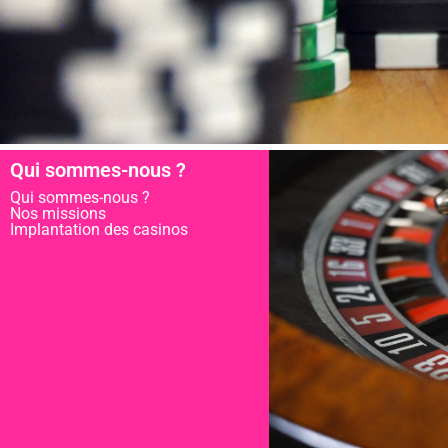
Qui sommes-nous ?
Qui sommes-nous ?
Nos missions
Implantation des casinos