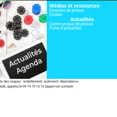
Médias et ressources
Dossiers de presse
Etudes
Actualités
Communiqué de presse
Fiche d'actualités
e des risques : endettement, isolement, dépendance.
aidé, appelez le 09 74 75 13 13 (appel non surtaxé)