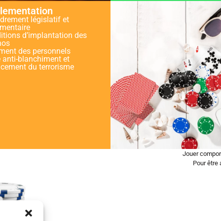
lementation
drement législatif et
ementaire
itions d’implantation des
nos
ment des personnels
e anti-blanchiment et
ncement du terrorisme
Jouer comport
Pour être 