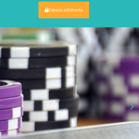
Espace adhérents